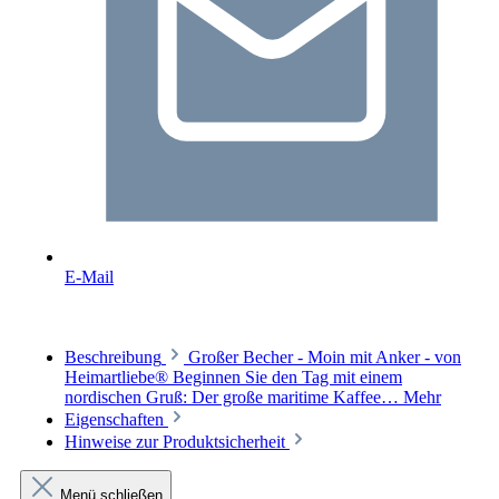
E-Mail
Beschreibung
Großer Becher - Moin mit Anker - von
Heimartliebe® Beginnen Sie den Tag mit einem
nordischen Gruß: Der große maritime Kaffee…
Mehr
Eigenschaften
Hinweise zur Produktsicherheit
Menü schließen