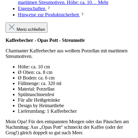
maritimen Streumotiven. Höhe: ca. 10…
Mehr
Eigenschaften
Hinweise zur Produktsicherheit
Menü schließen
Kaffeebecher - Opas Pott - Streumotiv
Charmanter Kaffeebecher aus weißem Porzellan mit maritimen
Streumotiven.
Höhe: ca. 10 cm
Ø Oben: ca. 8 cm
Ø Boden: ca. 6 cm
Füllmenge: ca. 320 ml
Material: Porzellan
Spülmaschinenfest
Für alle Heißgetränke
Design by Heimartliebe
Lieferumfang: 1 Kaffeebecher
Moin Opa! Für den entspannten Morgen oder das Päuschen am
Nachmittag: Aus „Opas Pott“ schmeckt der Kaffee (oder der
Grog!) gleich doppelt so gut nach Meer.