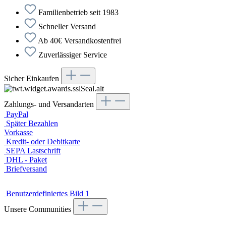
Familienbetrieb seit 1983
Schneller Versand
Ab 40€ Versandkostenfrei
Zuverlässiger Service
Sicher Einkaufen
Zahlungs- und Versandarten
PayPal
Später Bezahlen
Vorkasse
Kredit- oder Debitkarte
SEPA Lastschrift
DHL - Paket
Briefversand
Benutzerdefiniertes Bild 1
Unsere Communities