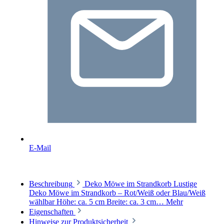
E-Mail
Beschreibung
Deko Möwe im Strandkorb Lustige
Deko Möwe im Strandkorb – Rot/Weiß oder Blau/Weiß
wählbar Höhe: ca. 5 cm Breite: ca. 3 cm…
Mehr
Eigenschaften
Hinweise zur Produktsicherheit