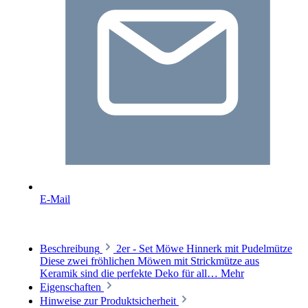
E-Mail
Beschreibung
2er - Set Möwe Hinnerk mit Pudelmütze
Diese zwei fröhlichen Möwen mit Strickmütze aus
Keramik sind die perfekte Deko für all…
Mehr
Eigenschaften
Hinweise zur Produktsicherheit